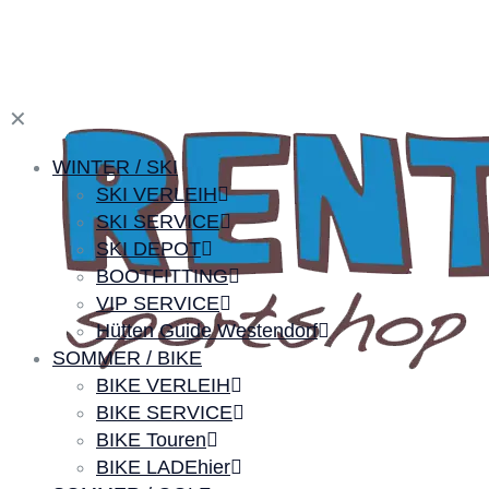
✕
WINTER / SKI
SKI VERLEIH
SKI SERVICE
SKI DEPOT
BOOTFITTING
VIP SERVICE
Hütten Guide Westendorf
SOMMER / BIKE
BIKE VERLEIH
BIKE SERVICE
BIKE Touren
BIKE LADEhier