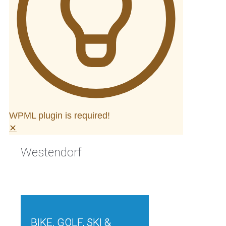
WPML plugin is required!
✕
Westendorf
SKIVERLEIH
BIKE, GOLF, SKI &