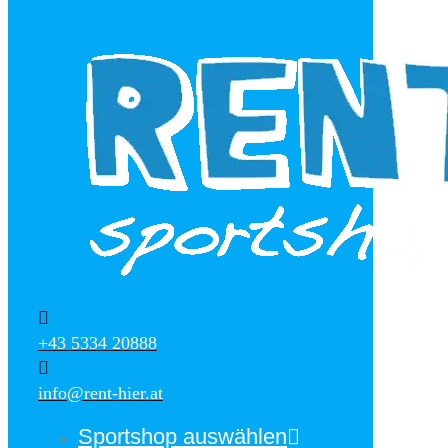
+43 5334 20888
info@rent-hier.at
Sportshop auswählen