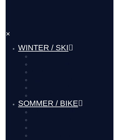
✕
WINTER / SKI
SKI VERLEIH
SKI SERVICE
SKI DEPOT
BOOTFITTING
VIP SERVICE
Hütten Guide Westendorf
SOMMER / BIKE
BIKE VERLEIH
BIKE SERVICE
BIKE Touren
BIKE LADEhier