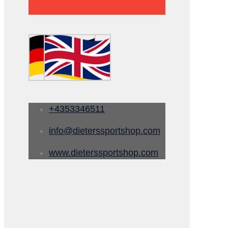
+4353346511
info@dieterssportshop.com
www.dieterssportshop.com