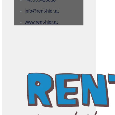
+43533420888
info@rent-hier.at
www.rent-hier.at