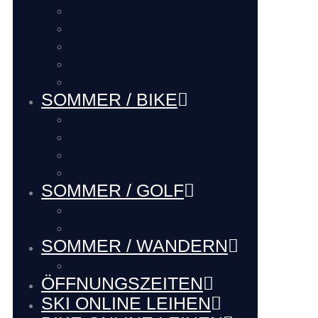
SKI SERVICE
SKI DEPOT
BOOTFITTING
VIP SERVICE
Hütten Guide Westendorf
SOMMER / BIKE
BIKE VERLEIH
BIKE SERVICE
BIKE Touren
BIKE LADEhier
SOMMER / GOLF
Renthier GOLF
LAKE BALL EUROPE
SOMMER / WANDERN
WANDERN
ÖFFNUNGSZEITEN
SKI ONLINE LEIHEN