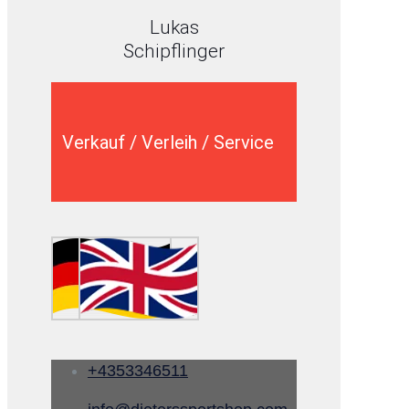
Lukas
Schipflinger
Verkauf / Verleih / Service
+4353346511