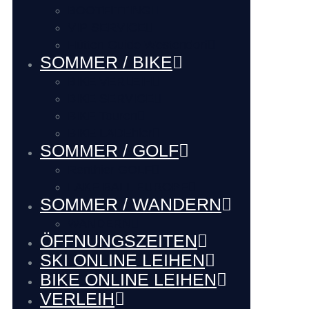
BOOTFITTING
VIP SERVICE
Hütten Guide Westendorf
SOMMER / BIKE
BIKE VERLEIH
BIKE SERVICE
BIKE Touren
BIKE LADEhier
SOMMER / GOLF
Renthier GOLF
LAKE BALL EUROPE
SOMMER / WANDERN
WANDERN
ÖFFNUNGSZEITEN
SKI ONLINE LEIHEN
BIKE ONLINE LEIHEN
VERLEIH